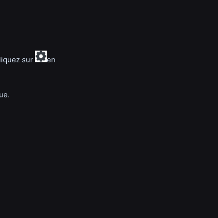
cliquez sur
en
ue.