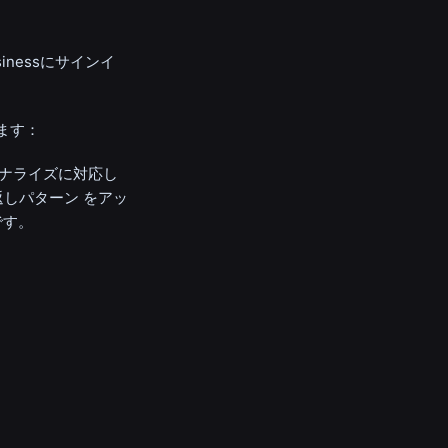
inessにサインイ
ます：
ソナライズに対応し
返しパターン をアッ
です。