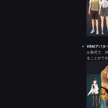
VRMアバタ
ル形式で、3
ることがで