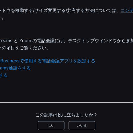
ンドウを移動する/サイズ変更する/共有する方法については、
コン
い。
 Teams
と
Zoom
の電話会議には、
デスクトップ
ウィンドウから参
下の項目をご覧ください。
for Businessで使用する電話会議アプリを設定する
 Teams通話をする
をする
この記事は役に立ちましたか？
はい
いいえ