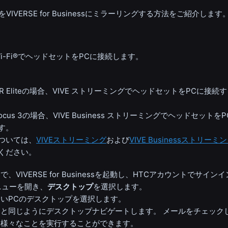
を
VIVERSE for Business
にミラーリングする方法をご紹介します
i‍-Fi®
でヘッドセットをPCに接続します。
R Elite
の場合、
VIVE ストリーミング
でヘッドセットをPCに接続
ocus 3
の場合、
VIVE Business ストリーミング
でヘッドセットをP
す。
ついては、
VIVEストリーミング
および
VIVE Businessストリーミ
ください。
トで、
VIVERSE for Business
を起動し、HTCアカウントでサインイ
ニュー
を開き、
デスクトップ
を選択します。
いPCのデスクトップを選択します。
タと同じようにデスクトップナビゲートします。
メールをチェック
、様々なことを実行することができます。