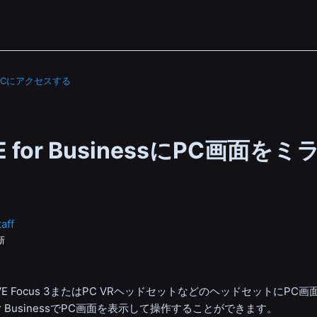
PCにアクセスする
SE for BusinessにPC画面を
aff
新
VE Focus 3
またはPC VRヘッドセットなどのヘッドセットにPC画
r Business
でPC画面を表示して操作することができます。