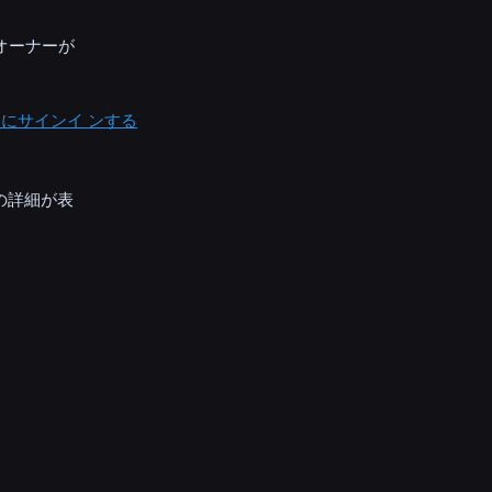
オーナーが
ness にサインイ ンする
の詳細が表