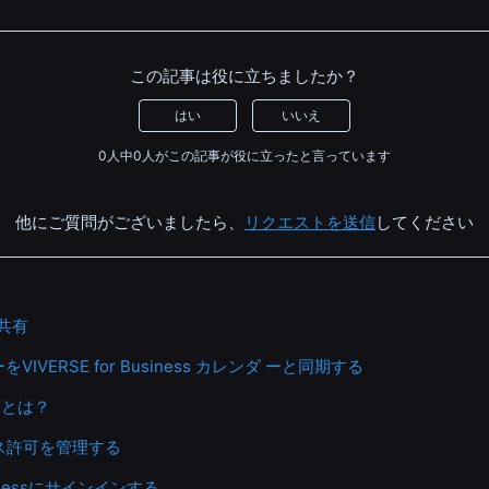
この記事は役に立ちましたか？
はい
いいえ
0人中0人がこの記事が役に立ったと言っています
他にご質問がございましたら、
リクエストを送信
してください
と共有
ーをVIVERSE for Business カレンダ ーと同期する
in とは？
ス許可を管理する
usinessにサインインする