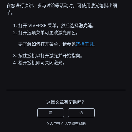
在您进行演讲、参与讨论等活动时，可使用激光笔指出细
节。
打开
VIVERSE 菜单
，然后选择
激光笔
。
打开
选项菜单
可更改激光颜色。
要了解如何打开菜单，请参见
选择工具
。
按住
扳机
以打开激光并开始指向。
松开
扳机
即可关闭激光。
这篇文章有帮助吗？
是
否
0 人中有 0 人觉得有帮助