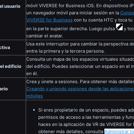
móvil VIVERSE for Business iOS. En dispositivos i
del usuario
un navegador móvil para iniciar sesión en la
Conso
VIVERSE for Business
con tu cuenta HTC y toca tu 
en la parte superior derecha. Luego pulsa
y to
cambiar el avatar.
Usa este interruptor para cambiar la perspectiva de
ctiva
entre la primera y la tercera persona.
Consulta un mapa de los espacios virtuales situad
l edificio
del edificio. Puedes seleccionar un espacio en el 
en él.
Crea y únete a sesiones. Para obtener más detalle
ario
Creando y uniendo sesiones desde las aplicaciones
móviles
Si eres propietario de un espacio, puedes adm
permisos de acceso a las herramientas y fun
haces en la aplicación de VR de VIVERSE for
obtener más detalles, consulta
Administrar l