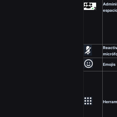
Adminis
espaci
Reactiv
micróf
Emojis
Herram