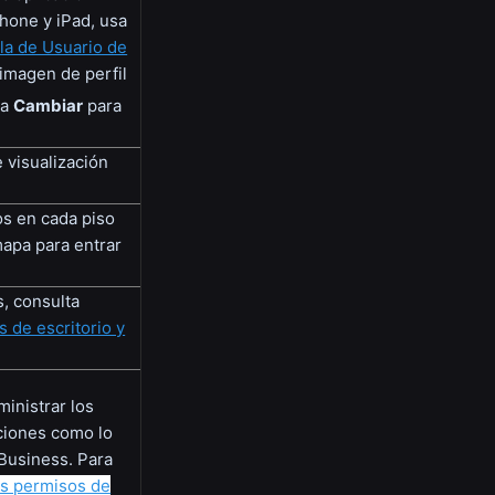
Phone y iPad, usa
la de Usuario de
imagen de perfil
ca
Cambiar
para
 visualización
os en cada piso
mapa para entrar
s, consulta
 de escritorio y
inistrar los
ciones como lo
 Business. Para
os permisos de