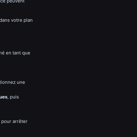
pace peuvent
 dans votre plan
né en tant que
ctionnez une
gues
, puis
 pour arrêter