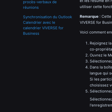
et les résume en n
procès-verbaux de
utiliser cette fonc
réunions
Remarque
: Cette
Synchronisation du Outlook
Calendrier avec le
VIVERSE for Busin
calendrier VIVERSE for
Voici comment enr
Business
Rejoignez la
co-propriéta
Ouvrez le M
Sélectionn
Dans la boît
langue qui s
Si les parti
choisissez v
Sélectionn
Sélectionn
l'enregistre