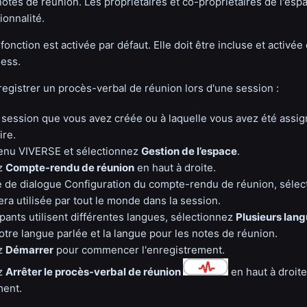
otes de réunion. Les propriétaires et co-propriétaires de l'es
tionnalité.
 fonction est activée par défaut. Elle doit être incluse et activée
ess.
egistrer un procès-verbal de réunion lors d'une session :
 session que vous avez créée ou à laquelle vous avez été assig
ire.
enu VIVERSE et sélectionnez
Gestion de l’espace
.
ez
Compte-rendu de réunion
en haut à droite.
e de dialogue Configuration du compte-rendu de réunion, séle
era utilisée par tout le monde dans la session.
cipants utilisent différentes langues, sélectionnez
Plusieurs lan
otre langue parlée et la langue pour les notes de réunion.
ez
Démarrer
pour commencer l'enregistrement.
ez
Arrêter le procès-verbal de réunion
en haut à droite
ment.