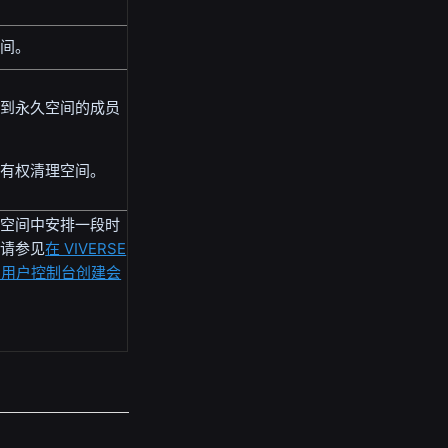
空间。
加到永久空间的成员
。
才有权清理空间。
态空间中安排一段时
，请参见
在 VIVERSE
ness 用户控制台创建会