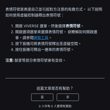
表情符號是表達自己並引起對方注意的有趣方式。 以下說明
如何使用虛擬控制器釋出表情符號：
開啟
VIVERSE 選單
，然後選擇
表情符號
。
開啟
選項選單
來選擇表情符號。
欲瞭解如何開啟選
單，請參閱
選取工具
。
按下
扳機
可將表情符號釋出至虛擬空間。
按住
扳機
可釋出一連串的表情符號。
注意:
鼓掌等部分表情符號會有音效。
這篇文章是否有幫助？
是
否
0 人中有 0 人覺得有幫助